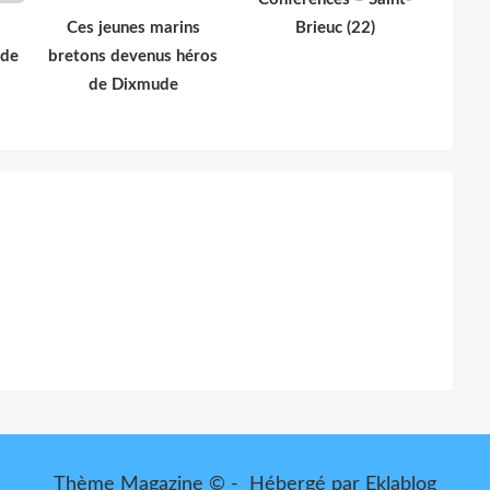
Ces jeunes marins
Brieuc (22)
 de
bretons devenus héros
de Dixmude
Thème Magazine © - Hébergé par
Eklablog