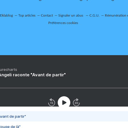
 Eklablog
Top articles
Contact
Signaler un abus
C.G.U.
Rémunération e
Préférences cookies
Purecharts
ngeli raconte "Avant de partir"
vant de partir"
Bouge de là"