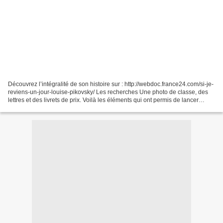
Découvrez l’intégralité de son histoire sur : http://webdoc.france24.com/si-je-
reviens-un-jour-louise-pikovsky/ Les recherches Une photo de classe, des
lettres et des livrets de prix. Voilà les éléments qui ont permis de lancer
l’enquête. « Le registre...