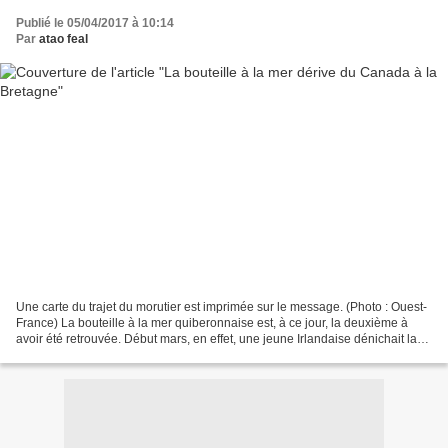
Publié le 05/04/2017 à 10:14
Par
atao feal
Une carte du trajet du morutier est imprimée sur le message. (Photo : Ouest-
France) La bouteille à la mer quiberonnaise est, à ce jour, la deuxième à
avoir été retrouvée. Début mars, en effet, une jeune Irlandaise dénichait la
première à Inishmore, une...