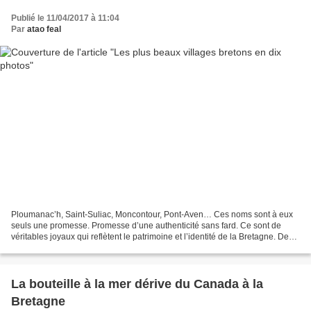
Publié le 11/04/2017 à 11:04
Par
atao feal
Ploumanac’h, Saint-Suliac, Moncontour, Pont-Aven… Ces noms sont à eux
seuls une promesse. Promesse d’une authenticité sans fard. Ce sont de
véritables joyaux qui reflètent le patrimoine et l’identité de la Bretagne. Des
plus connus, sur le littoral granitique,...
La bouteille à la mer dérive du Canada à la
Bretagne