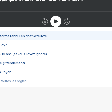
nsformé l’ennui en chef-d’œuvre
 DayZ
 a 13 ans (et vous l'avez ignoré)
e (littéralement)
im Rayan
 toutes les règles
s les jeux vidéo
us choquant de Rockstar ? - Le scandale BULLY
e plus moche de Steam