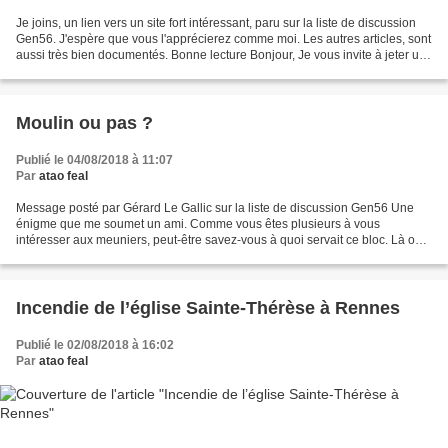
Je joins, un lien vers un site fort intéressant, paru sur la liste de discussion
Gen56. J'espère que vous l'apprécierez comme moi. Les autres articles, sont
aussi très bien documentés. Bonne lecture Bonjour, Je vous invite à jeter un
œil sur la page internet...
Moulin ou pas ?
Publié le 04/08/2018 à 11:07
Par
atao feal
Message posté par Gérard Le Gallic sur la liste de discussion Gen56 Une
énigme que me soumet un ami. Comme vous êtes plusieurs à vous
intéresser aux meuniers, peut-être savez-vous à quoi servait ce bloc. Là on
est dans le Finistère. Voici son message...
Incendie de l’église Sainte-Thérèse à Rennes
Publié le 02/08/2018 à 16:02
Par
atao feal