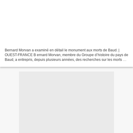
Bernard Morvan a examiné en détail le monument aux morts de Baud. |
OUEST-FRANCE B ernard Morvan, membre du Groupe d’histoire du pays de
Baud, a entrepris, depuis plusieurs années, des recherches sur les morts de
la Première Guerre mondiale. Si Bernard...