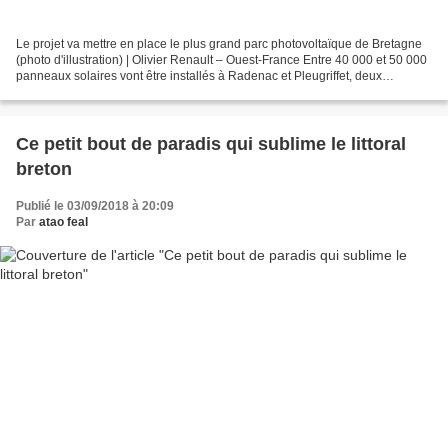
Le projet va mettre en place le plus grand parc photovoltaïque de Bretagne
(photo d'illustration) | Olivier Renault – Ouest-France Entre 40 000 et 50 000
panneaux solaires vont être installés à Radenac et Pleugriffet, deux
communes rurales du nord du...
Ce petit bout de paradis qui sublime le littoral
breton
Publié le 03/09/2018 à 20:09
Par
atao feal