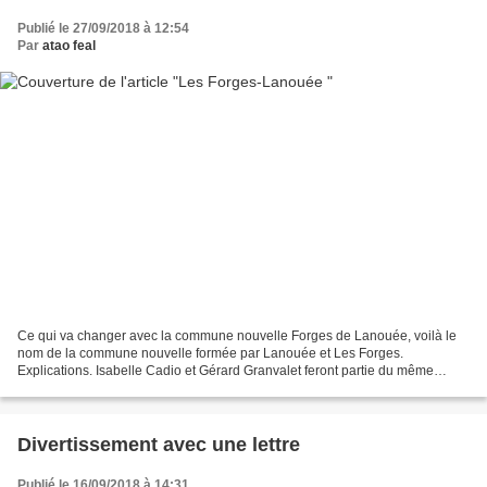
Publié le 27/09/2018 à 12:54
Par
atao feal
Ce qui va changer avec la commune nouvelle Forges de Lanouée, voilà le
nom de la commune nouvelle formée par Lanouée et Les Forges.
Explications. Isabelle Cadio et Gérard Granvalet feront partie du même
conseil municipal. (©Le Ploërmelais.) Au premier...
Divertissement avec une lettre
Publié le 16/09/2018 à 14:31