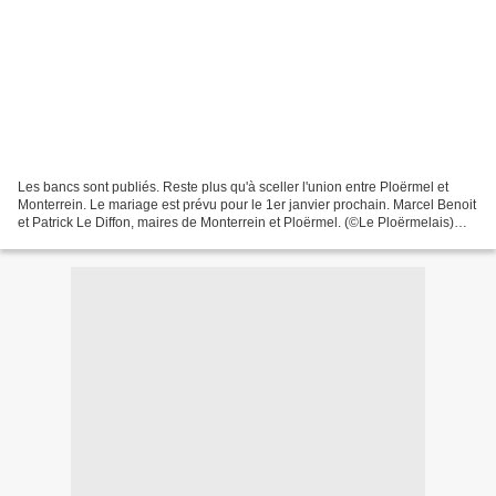
Les bancs sont publiés. Reste plus qu'à sceller l'union entre Ploërmel et
Monterrein. Le mariage est prévu pour le 1er janvier prochain. Marcel Benoit
et Patrick Le Diffon, maires de Monterrein et Ploërmel. (©Le Ploërmelais)
Monterrein-Ploërmel : C’est...