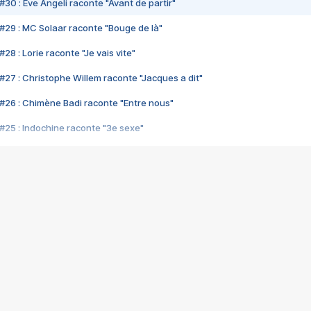
#30 : Eve Angeli raconte "Avant de partir"
#29 : MC Solaar raconte "Bouge de là"
28 : Lorie raconte "Je vais vite"
#27 : Christophe Willem raconte "Jacques a dit"
#26 : Chimène Badi raconte "Entre nous"
#25 : Indochine raconte "3e sexe"
#24 : Zaho raconte "C'est chelou"
#23 : Patrick Bruel raconte "Au café des délices"
#22 : Kyo raconte "Le chemin"
#21 : Nolwenn Leroy raconte "Cassé"
#20 : Patrick Hernandez raconte "Born to be alive"
#19 : Lorie raconte "Près de moi"
#18 : Michael Jones raconte "A nos actes manqués" (avec Jean-Jacque