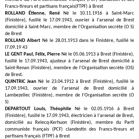
Francs-tireurs et partisans français(FTPF) à Brest
ROLLAND Étienne, René
Né le 10.11.1916 à Saint-Marc
(Finistère), fusillé le 17.09.1943, ouvrier à I'arsenal de Brest
domicilié à Saint-Marc, membre de I'Organisation secrète (O S)
de Brest
ROLLAND Albert
Né le 28.01.1913 dans le Finistère, fusillé le
l7.09.19 43
LE GENT Paul, Félix, Pierre
Né le 05.06.1913 à Brest (Finistère),
fusillé le 17.09.1943, ajusteur à I'arsenal de Brest domicilié à
Saint-Renan (Finistère), membre de I'Organisation secrète (OS)
de Brest.
QUINTRIC Jean
Né le 23.04.1912 à Brest (Finistère), fusillé le
17.09.1943, ouvrier de I'arsenal de Brest domicilié à
Lambezellec (Finistère), membre de I'Organisation secrète (O
S)
DEPARTOUT Louis, Théophile
Né le 02.05.1916 à Brest
(Finistère), fusillé le 17.09.1943, électricien à I'arsenal de Brest,
domicilié au Relecq-Kerhuon (Finistère), membre du Parti
communiste français (PCF) clandestin des Francs-tireurs et
partisans français (FTPF) à Brest