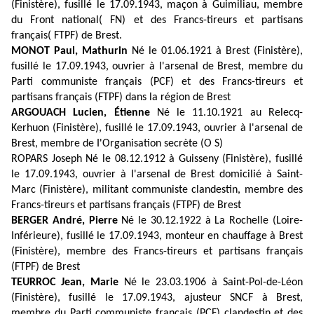
(Finistère), fusillé le 17.09.1943, maçon à Guimiliau, membre
du Front national( FN) et des Francs-tireurs et partisans
français( FTPF) de Brest.
MONOT Paul, Mathurin
Né le 01.06.1921 à Brest (Finistère),
fusillé le 17.09.1943, ouvrier à I'arsenal de Brest, membre du
Parti communiste français (PCF) et des Francs-tireurs et
partisans français (FTPF) dans la région de Brest
ARGOUACH Lucien,
É
tienne
Né le 11.10.1921 au Relecq-
Kerhuon (Finistère), fusillé le 17.09.1943, ouvrier à I'arsenal de
Brest, membre de I'Organisation secrète (O S)
ROPARS Joseph Né le 08.12.1912 à Guisseny (Finistère), fusillé
le 17.09.1943, ouvrier à I'arsenal de Brest domicilié à Saint-
Marc (Finistère), militant communiste clandestin, membre des
Francs-tireurs et partisans français (FTPF) de Brest
BERGER André, Pierre
Né le 30.12.1922 à La Rochelle (Loire-
Inférieure), fusillé le 17.09.1943, monteur en chauffage à Brest
(Finistère), membre des Francs-tireurs et partisans français
(FTPF) de Brest
TEURROC Jean, Marie
Né le 23.03.1906 à Saint-Pol-de-Léon
(Finistère), fusillé le 17.09.1943, ajusteur SNCF à Brest,
membre du Parti communiste français (PCF) clandestin et des