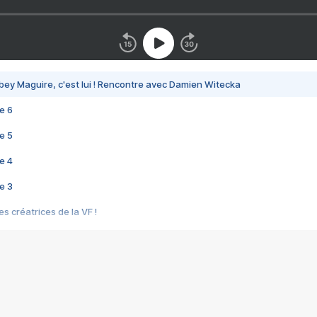
bey Maguire, c'est lui ! Rencontre avec Damien Witecka
e 6
e 5
e 4
e 3
s créatrices de la VF !
e 2
e 1
e Mektoub My Love arrive enfin ! Rencontre avec Shaïn Boumedine et Sal
i : après Toni en famille