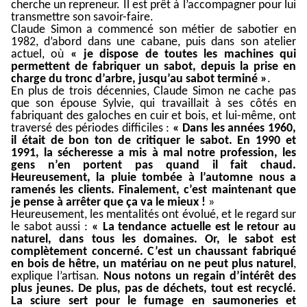
cherche un repreneur. Il est prêt à l’accompagner pour lui
transmettre son savoir-faire.
Claude Simon a commencé son métier de sabotier en
1982, d’abord dans une cabane, puis dans son atelier
actuel, où
« je dispose de toutes les machines qui
permettent de fabriquer un sabot, depuis la prise en
charge du tronc d’arbre, jusqu’au sabot terminé »
.
En plus de trois décennies, Claude Simon ne cache pas
que son épouse Sylvie, qui travaillait à ses côtés en
fabriquant des galoches en cuir et bois, et lui-même, ont
traversé des périodes difficiles :
« Dans les années 1960,
il était de bon ton de critiquer le sabot. En 1990 et
1991, la sécheresse a mis à mal notre profession, les
gens n’en portent pas quand il fait chaud.
Heureusement, la pluie tombée à l’automne nous a
ramenés les clients. Finalement, c’est maintenant que
je pense à arrêter que ça va le mieux !
»
Heureusement, les mentalités ont évolué, et le regard sur
le sabot aussi :
« La tendance actuelle est le retour au
naturel, dans tous les domaines. Or, le sabot est
complètement concerné. C’est un chaussant fabriqué
en bois de hêtre, un matériau on ne peut plus naturel
,
explique l’artisan.
Nous notons un regain d’intérêt des
plus jeunes. De plus, pas de déchets, tout est recyclé.
La sciure sert pour le fumage en saumoneries et