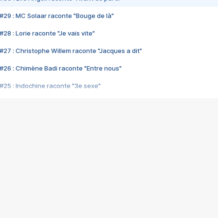
#29 : MC Solaar raconte "Bouge de là"
28 : Lorie raconte "Je vais vite"
#27 : Christophe Willem raconte "Jacques a dit"
#26 : Chimène Badi raconte "Entre nous"
#25 : Indochine raconte "3e sexe"
#24 : Zaho raconte "C'est chelou"
#23 : Patrick Bruel raconte "Au café des délices"
#22 : Kyo raconte "Le chemin"
#21 : Nolwenn Leroy raconte "Cassé"
#20 : Patrick Hernandez raconte "Born to be alive"
#19 : Lorie raconte "Près de moi"
#18 : Michael Jones raconte "A nos actes manqués" (avec Jean-Jacque