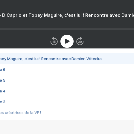
 DiCaprio et Tobey Maguire, c'est lui ! Rencontre avec Dam
bey Maguire, c'est lui ! Rencontre avec Damien Witecka
e 6
e 5
e 4
e 3
s créatrices de la VF !
e 2
e 1