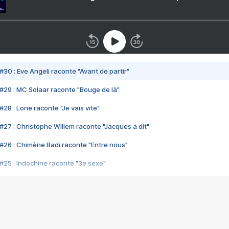
#30 : Eve Angeli raconte "Avant de partir"
#29 : MC Solaar raconte "Bouge de là"
28 : Lorie raconte "Je vais vite"
#27 : Christophe Willem raconte "Jacques a dit"
#26 : Chimène Badi raconte "Entre nous"
#25 : Indochine raconte "3e sexe"
#24 : Zaho raconte "C'est chelou"
#23 : Patrick Bruel raconte "Au café des délices"
#22 : Kyo raconte "Le chemin"