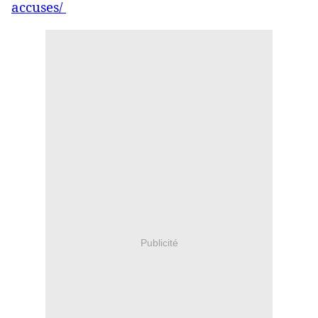
accuses/
Publicité