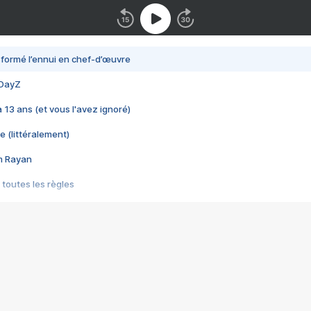
nsformé l’ennui en chef-d’œuvre
 DayZ
 a 13 ans (et vous l'avez ignoré)
e (littéralement)
im Rayan
 toutes les règles
s les jeux vidéo
us choquant de Rockstar ? - Le scandale BULLY
e plus moche de Steam
du RÊVE tourne au CAUCHEMAR
pendant 8 heures