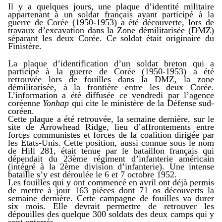
Il y a quelques jours, une plaque d’identité militaire
appartenant à un soldat français ayant participé à la
guerre de Corée (1950-1953) a été découverte, lors de
travaux d’excavation dans la Zone démilitarisée (DMZ)
séparant les deux Corée. Ce soldat était originaire du
Finistère.
La plaque d’identification d’un soldat breton qui a
participé à la guerre de Corée (1950-1953) a été
retrouvée lors de fouilles dans la DMZ, la zone
démilitarisée, à la frontière entre les deux Corée.
L’information a été diffusée ce vendredi par l’agence
coréenne
Yonhap
qui cite le ministère de la Défense sud-
coréen.
Cette plaque a été retrouvée, la semaine dernière, sur le
site de Arrowhead Ridge, lieu d’affrontements entre
forces communistes et forces de la coalition dirigée par
les États-Unis. Cette position, aussi connue sous le nom
de Hill 281, était tenue par le bataillon français qui
dépendait du 23ème régiment d’infanterie américain
(intégré à la 2ème division d’infanterie). Une intense
bataille s’y est déroulée le 6 et 7 octobre 1952.
Les fouilles qui y ont commencé en avril ont déjà permis
de mettre à jour 163 pièces dont 71 os découverts la
semaine dernière. Cette campagne de fouilles va durer
six mois. Elle devrait permettre de retrouver les
dépouilles des quelque 300 soldats des deux camps qui y