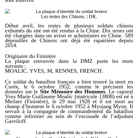
sont enterrés.
Les restes des Chinois. | DR.
Début avril, les restes de plusieurs soldats chinois
exhumés du site ont été rendus à la Chine. Dix urnes ont
été chargées dans un avion et acheminées en Chine. 589
dépouilles de Chinois ont déjà été rapatriées depuis
2014.
Originaire du Finistère
La plaque retrouvée dans la DMZ porte les mots
suivants :
MOALIC. YVES, M, RENNES, FRENCH.
Ce soldat du bataillon français a bien trouvé la mort en
Corée, le 6 octobre 1952, comme le précisent
les
données sur le
Site Mémoire des Hommes
.
Le caporal
Yves Marie Guillaume Moalic (matricule 13808) est né à
Meilars (Finistère), le 29 mai 1928 et il est mort au
champ d’honneur le 6 octobre 1952 à Myojang Myon. Il
servait à la compagnie de commandement du bataillon
comme infirmier au sein de l’escouade de l’adjudant
Gavriloff.