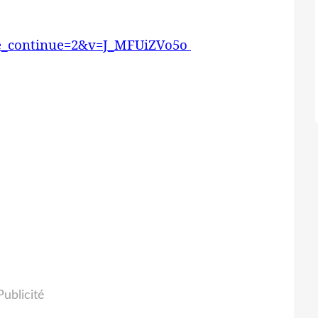
e_continue=2&v=J_MFUiZVo5o
Publicité