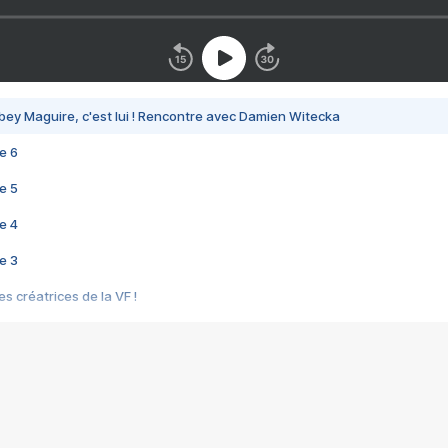
bey Maguire, c'est lui ! Rencontre avec Damien Witecka
e 6
e 5
e 4
e 3
s créatrices de la VF !
e 2
e 1
e Mektoub My Love arrive enfin ! Rencontre avec Shaïn Boumedine et Sal
i : après Toni en famille