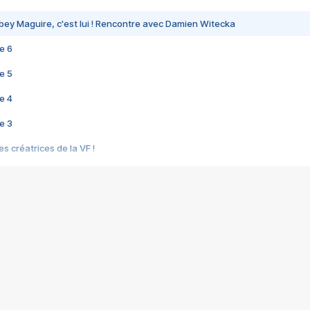
bey Maguire, c'est lui ! Rencontre avec Damien Witecka
e 6
e 5
e 4
e 3
s créatrices de la VF !
e 2
e 1
e Mektoub My Love arrive enfin ! Rencontre avec Shaïn Boumedine et Sal
i : après Toni en famille
elle réalise le bouleversant Dites lui que je l'aime
ais ! Rencontre autour de Vie privée de Rebecca Zlotowski