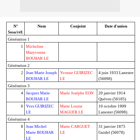
N°
Nom
Conjoint
Date d'union
Sosa/réf.
Génération 1
1
Micheline
Maryvonne
BOUHAR LE
Génération 2
2
Jean Marie Joseph
Yvonne GUIRIZEC
4 juin 1933
Lanester
BOUHAR LE
LE
(56098)
Génération 3
4
Jacques Marie
Marie Josèphe EON
20 janvier 1914
BOUHAR LE
Quéven (56185)
6
Yves GUIRIZEC
Marie Louise
10 octobre 1909
LE
MAGUER LE
Lanester (56098)
Génération 4
8
Jean Michel
Marie CARGUET
31 janvier 1875
Marie BOUHAR
LE
Guidel (56078)
LE