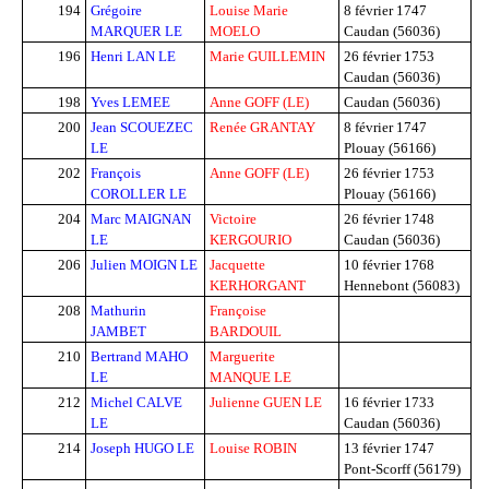
194
Grégoire
Louise Marie
8 février 1747
MARQUER LE
MOELO
Caudan (56036)
196
Henri LAN LE
Marie GUILLEMIN
26 février 1753
Caudan (56036)
198
Yves LEMEE
Anne GOFF (LE)
Caudan (56036)
200
Jean SCOUEZEC
Renée GRANTAY
8 février 1747
LE
Plouay (56166)
202
François
Anne GOFF (LE)
26 février 1753
COROLLER LE
Plouay (56166)
204
Marc MAIGNAN
Victoire
26 février 1748
LE
KERGOURIO
Caudan (56036)
206
Julien MOIGN LE
Jacquette
10 février 1768
KERHORGANT
Hennebont (56083)
208
Mathurin
Françoise
JAMBET
BARDOUIL
210
Bertrand MAHO
Marguerite
LE
MANQUE LE
212
Michel CALVE
Julienne GUEN LE
16 février 1733
LE
Caudan (56036)
214
Joseph HUGO LE
Louise ROBIN
13 février 1747
Pont-Scorff (56179)