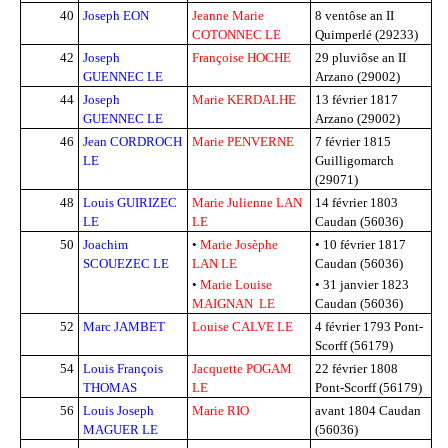
40
Joseph EON
Jeanne Marie
8 ventôse an II
COTONNEC LE
Quimperlé (29233)
42
Joseph
Françoise HOCHE
29 pluviôse an II
GUENNEC LE
Arzano (29002)
44
Joseph
Marie KERDALHE
13 février 1817
GUENNEC LE
Arzano (29002)
46
Jean CORDROCH
Marie PENVERNE
7 février 1815
LE
Guilligomarch
(29071)
48
Louis GUIRIZEC
Marie Julienne LAN
14 février 1803
LE
LE
Caudan (56036)
50
Joachim
•
Marie Josèphe
•
10 février 1817
SCOUEZEC LE
LAN LE
Caudan (56036)
•
Marie Louise
•
31 janvier 1823
MAIGNAN LE
Caudan (56036)
52
Marc JAMBET
Louise CALVE LE
4 février 1793
Pont-
Scorff (56179)
54
Louis François
Jacquette POGAM
22 février 1808
THOMAS
LE
Pont-Scorff (56179)
56
Louis Joseph
Marie RIO
avant 1804
Caudan
MAGUER LE
(56036)