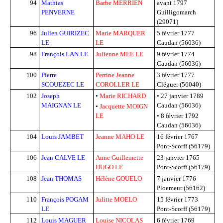
94
Mathias
Barbe MERRIEN
avant 1797
PENVERNE
Guilligomarch
(29071)
96
Julien GUIRIZEC
Marie MARQUER
5 février 1777
LE
LE
Caudan (56036)
98
François LAN LE
Julienne MEE LE
9 février 1774
Caudan (56036)
100
Pierre
Perrine Jeanne
3 février 1777
SCOUEZEC LE
COROLLER LE
Cléguer (56040)
102
Joseph
•
Marie RICHARD
•
27 janvier 1789
MAIGNAN LE
Caudan (56036)
•
Jacquette MOIGN
LE
•
8 février 1792
Caudan (56036)
104
Louis JAMBET
Jeanne MAHO LE
16 février 1767
Pont-Scorff (56179)
106
Jean CALVE LE
Anne Guillemette
23 janvier 1765
HUGO LE
Pont-Scorff (56179)
108
Jean THOMAS
Hélène GOUELO
7 janvier 1776
Ploemeur (56162)
110
François POGAM
Julitte MOELO
15 février 1773
LE
Pont-Scorff (56179)
112
Louis MAGUER
Louise NICOLAS
6 février 1769