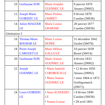
10
Guillaume EON
Marie Josèphe
9 janvier 1876
GUENNEC LE
Arzano (29002)
12
Joseph Marie
Marie Perrine
9 février 1879
GUIRIZEC LE
JAMBET
Caudan (56036)
14
Julien MAGUER
Marie Louise
28 janvier 1877
LE
GRAIGNIC
Caudan (56036)
Génération 5
16
Thomas Marie
Marie Louise
31 décembre 1842
BOUHAR LE
DUPRE
Guidel (56078)
18
Pierre Joseph
Marie Hélène
10 janvier 1839
CARGUET LE
GALLO LE
Berné (56014)
20
Guillaume EON
Marie Jeanne
4 février 1833
GUENNEC LE
Arzano (29002)
22
Joseph
•
Marie Isabelle
•
12 février 1850
GUENNEC LE
CORDROCH LE
Arzano (29002)
•
Marie Jeanne
•
entre 1864 et 1872
GUENNEC LE
Guilligomarch
(29071)
24
Louis GUIRIZEC
•
Anne SCOUEZEC
•
9 février 1849
LE
LE
Caudan (56036)
•
Jeanne Louise
•
28 avril 1861