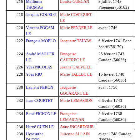
216
Mathurin
Louise GUEGAN
8 juillet 1743
THOMAS
Ploemeur (56162)
218
Jacques GOUELO
Marie COSTOUET
LE
220
Vincent POGAM
Marie PENNER LE
avant 1746
LE
222
François MOELO
Jacquette TALVAS
6 février 1741
Pont-
Scorff (56179)
224
André MAGUER
Françoise
25 février 1743
LE
CAHEREC LE
Caudan (56036)
226
Yves NICOLAS
Jeanne CALVE LE
228
Yves RIO
Marie TALLEC LE
15 février 1740
Caudan (56036)
230
Laurent PERON
Jacquette
avant 1750
GOUARANT LE
232
Jean COURTET
Marie LEMASSON
6 février 1743
Caudan (56036)
234
René PICHON LE
Françoise
5 février 1738
LEMAIGNAN
Caudan (56036)
236
Hervé GUEN LE
Anne INCARDOUR
238
Hyacinthe
Julienne ALLAIN
avant 1748
Caudan
DUGOR
(56036)