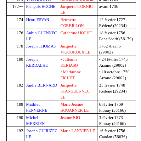
172++
François HOCHE
Jacquette CORNIC
avant 1736
LE
174
Henri ESVAN
Henriette
12 février 1727
CORBILLON
Rédené (29234)
176
Aubin GUENNEC
Catherine HOCHE
18 février 1756
LE
Pont-Scorff (56179)
178
Joseph THOMAS
Jacquette
1762
Arzano
VIGOUROUX LE
(29002)
180
Joseph
•
Julienne
•
24 février 1745
KERDALHE
KERIASO
Arzano (29002)
•
Mathurine
•
10 octobre 1750
FICHET
Arzano (29002)
182
André BERNARD
Jacquette
25 février 1748
STANGUENNEC
Rédené (29234)
LE
188
Mathieu
Marie Jeanne
6 février 1769
PENVERNE
HOUARNER LE
Plouay (56166)
190
Michel
Jeanne RIO
3 février 1773
MERRIEN
Plouay (56166)
192
Joseph GUIRIZEC
Marie LANNIER LE
16 février 1756
LE
Caudan (56036)