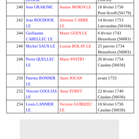
240
Jean GRAIGNIC
Jeanne MOIGN LE
16 février 1756
Pont-Scorff (56179)
242
Jean BOUDOUIL
Julienne CARRE
14 février 1753
LE
LE
Lanvaudan (56104)
244
Guillaume
Marie GUEN LE
6 février 1743
CABELLEC LE
Hennebont (56083)
246
Michel SAUX LE
Louise BOLAY LE
25 janvier 1734
Hennebont (56083)
248
Pierre QUELLEC
Marie PASTIO
20 février 1754
LE
Caudan (56036)
250
Paterne BONNER
Anne JOUAN
avant 1755
LE
252
Vincent GOULIAS
Anne FURET
22 février 1740
LE
Caudan (56036)
254
Louis LANNIER
Victoire GUIRIZEC
16 février 1756
LE
LE
Caudan (56036)