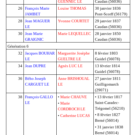
GUENNEC LE
Caudan (56036)
26
François Marie
Louise THOMAS
30 janvier 1836
JAMBET
Pont-Scorff (56179)
28
Jean MAGUER
Yvonne COURTET
29 janvier 1837
LE
Caudan (56036)
30
Jean Marie
Marie LEQUELLEC
28 janvier 1850
GRAIGNIC
Caudan (56036)
Génération 6
32
Jacques BOUHAR
Marguerite Josèphe
8 février 1803
LE
GUELTRE LE
Guidel (56078)
34
Jean DUPRE
Agnès LUC LE
13 février 1814
Guidel (56078)
36
Bého Joseph
Anne BRISHOUAL
27 janvier 1811
CARGUET LE
LE
Guilligomarch
(29071)
38
François GALLO
•
Marie CHAUVE
•
13 février 1817
LE
Saint-Caradec-
•
Marie
Trégomel (56210)
CORDROCH LE
•
8 février 1827
•
Catherine LUCAS
Berné (56014)
•
31 janvier 1838
Berné (56014)