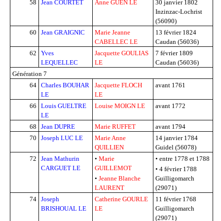
58
Jean COURTET
Anne GUEN LE
30 janvier 1802
Inzinzac-Lochrist
(56090)
60
Jean GRAIGNIC
Marie Jeanne
13 février 1824
CABELLEC LE
Caudan (56036)
62
Yves
Jacquette GOULIAS
7 février 1809
LEQUELLEC
LE
Caudan (56036)
Génération 7
64
Charles BOUHAR
Jacquette FLOCH
avant 1761
LE
LE
66
Louis GUELTRE
Louise MOIGN LE
avant 1772
LE
68
Jean DUPRE
Marie RUFFET
avant 1794
70
Joseph LUC LE
Marie Anne
14 janvier 1784
QUILLIEN
Guidel (56078)
72
Jean Mathurin
•
Marie
•
entre 1778 et 1788
CARGUET LE
GUILLEMOT
• 4 février 1788
•
Jeanne Blanche
Guilligomarch
LAURENT
(29071)
74
Joseph
Catherine GOURLE
11 février 1768
BRISHOUAL LE
LE
Guilligomarch
(29071)