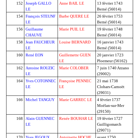
152
Joseph GALLO
Anne BAIL LE
13 février 1743
LE
Berné (56014)
154
François STEUNF
Barbe QUERE LE
26 février 1753
LE
Berné (56014)
156
Guillaume
Marie PUIL LE
19 février 1748
CHAUVE
Berné (56014)
158
Jean FAUCHEUR
Louise BERNARD
16 janvier 1743
LE
Berné (56014)
160
René EON
Guillemette GUEN
20 janvier 1723
LE
Ploemeur (56162)
162
Antoine ROUZIC
Marie COLOBER
7 juin 1740
Arzano
LE
(29002)
164
Yves COTONNEC
Françoise PENNEC
21 mai 1738
LE
LE
Clohars-Carnoët
(29031)
166
Michel TANGUY
Marie GARREC LE
4 février 1737
Moëlan-sur-Mer
(29150)
168
Alain GUENNEC
Renée BOUHAR LE
19 février 1727
LE
Guilligomarch
(29071)
170
Yves JEGOUX
Antoinette HOCHE
avant 1750