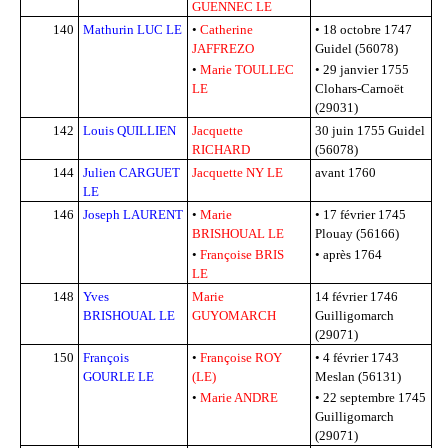
GUENNEC LE
140
Mathurin LUC LE
•
Catherine
•
18 octobre 1747
JAFFREZO
Guidel (56078)
•
Marie TOULLEC
•
29 janvier 1755
LE
Clohars-Carnoët
(29031)
142
Louis QUILLIEN
Jacquette
30 juin 1755
Guidel
RICHARD
(56078)
144
Julien CARGUET
Jacquette NY LE
avant 1760
LE
146
Joseph LAURENT
•
Marie
•
17 février 1745
BRISHOUAL LE
Plouay (56166)
•
Françoise BRIS
•
après 1764
LE
148
Yves
Marie
14 février 1746
BRISHOUAL LE
GUYOMARCH
Guilligomarch
(29071)
150
François
•
Françoise ROY
•
4 février 1743
GOURLE LE
(LE)
Meslan (56131)
•
Marie ANDRE
•
22 septembre 1745
Guilligomarch
(29071)