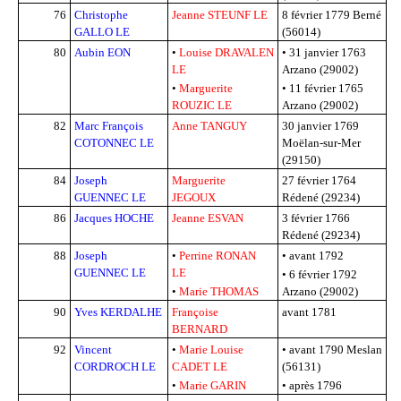
76
Christophe
Jeanne STEUNF LE
8 février 1779
Berné
GALLO LE
(56014)
80
Aubin EON
•
Louise DRAVALEN
•
31 janvier 1763
LE
Arzano (29002)
•
Marguerite
•
11 février 1765
ROUZIC LE
Arzano (29002)
82
Marc François
Anne TANGUY
30 janvier 1769
COTONNEC LE
Moëlan-sur-Mer
(29150)
84
Joseph
Marguerite
27 février 1764
GUENNEC LE
JEGOUX
Rédené (29234)
86
Jacques HOCHE
Jeanne ESVAN
3 février 1766
Rédené (29234)
88
Joseph
•
Perrine RONAN
•
avant 1792
GUENNEC LE
LE
• 6 février 1792
•
Marie THOMAS
Arzano (29002)
90
Yves KERDALHE
Françoise
avant 1781
BERNARD
92
Vincent
•
Marie Louise
•
avant 1790
Meslan
CORDROCH LE
CADET LE
(56131)
•
Marie GARIN
•
après 1796