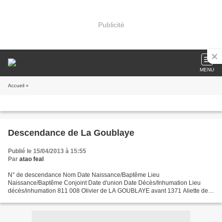
Publicité
MENU
Accueil
»
Descendance de La Goublaye
Publié le 15/04/2013 à 15:55
Par
atao feal
N° de descendance Nom Date Naissance/Baptême Lieu
Naissance/Baptême Conjoint Date d'union Date Décès/Inhumation Lieu
décès/inhumation 811 008 Olivier de LA GOUBLAYE avant 1371 Aliette de
BOISBILLY avant 1391 405 504 Thébaud de LA GOUBLAYE avant 1391
Aveline...