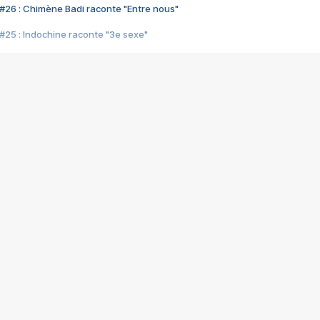
#26 : Chimène Badi raconte "Entre nous"
#25 : Indochine raconte "3e sexe"
#24 : Zaho raconte "C'est chelou"
#23 : Patrick Bruel raconte "Au café des délices"
#22 : Kyo raconte "Le chemin"
#21 : Nolwenn Leroy raconte "Cassé"
#20 : Patrick Hernandez raconte "Born to be alive"
#19 : Lorie raconte "Près de moi"
#18 : Michael Jones raconte "A nos actes manqués" (avec Jean-Jacque
#17 : Khaled raconte "Aïcha"
#16 : Corneille raconte "Parce qu'on vient de loin"
#15 : Indochine raconte "L'aventurier"
14 : Lorie raconte "Sur un air latino"