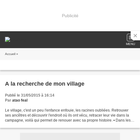
Publicité
MENU
Accueil
»
A la recherche de mon village
Publié le 31/05/2015 à 16:14
Par
atao feal
Le village, c'est un peu l'enfance enfouie, les racines oubliées. Retrouver
ses ancêtres et découvrir l'endroit où ils ont vécu, retracer leur vie dans la
campagne, voilà qui permet de renouer avec sa propre histoire. • Dans les
registres, les mêmes noms...