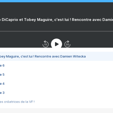
 DiCaprio et Tobey Maguire, c'est lui ! Rencontre avec Dam
bey Maguire, c'est lui ! Rencontre avec Damien Witecka
e 6
e 5
e 4
e 3
s créatrices de la VF !
e 2