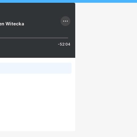
ien Witecka
-52:04