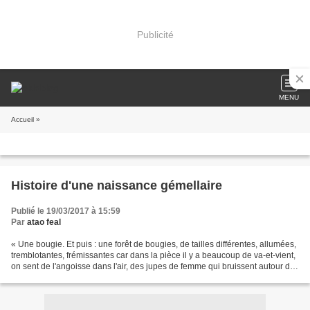
Publicité
MENU
Accueil
»
Histoire d'une naissance gémellaire
Publié le 19/03/2017 à 15:59
Par
atao feal
« Une bougie. Et puis : une forêt de bougies, de tailles différentes, allumées,
tremblotantes, frémissantes car dans la pièce il y a beaucoup de va-et-vient,
on sent de l'angoisse dans l'air, des jupes de femme qui bruissent autour de
leurs pas rapides,...