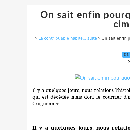
On sait enfin pourqu
cim
>
La contribuable habite... suite
>
On sait enfin p
04.
P
Il y a quelques jours, nous relations l'his
qui est décédée mais dont le courrier d’
Croguennec
Il y a quelques jours, nous relati