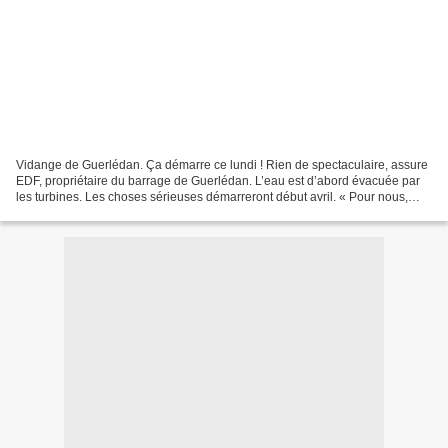
Vidange de Guerlédan. Ça démarre ce lundi ! Rien de spectaculaire, assure
EDF, propriétaire du barrage de Guerlédan. L’eau est d’abord évacuée par
les turbines. Les choses sérieuses démarreront début avril. « Pour nous,
c’est une journée normale » L’abaissement...