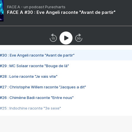
FACE A - un podcast Purecharts
FACE A #30 : Eve Angeli raconte "Avant de partir"
#30 : Eve Angeli raconte "Avant de partir"
#29 : MC Solaar raconte "Bouge de là"
28 : Lorie raconte "Je vais vite"
#27 : Christophe Willem raconte "Jacques a dit"
#26 : Chimène Badi raconte "Entre nous"
#25 : Indochine raconte "3e sexe"
#24 : Zaho raconte "C'est chelou"
#23 : Patrick Bruel raconte "Au café des délices"