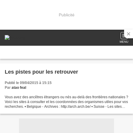
Publicité
MENU
Les pistes pour les retrouver
Publié le 09/04/2015 à 15:15
Par
atao feal
Vous avez des ancêtres étrangers ou nés au-delà des frontières nationales ?
Voici les sites à consulter et les coordonnées des organismes utiles pour vos
recherches. • Belgique - Archives : http://arch.arch.be/ • Suisse - Les sites
généalogiques suisses...