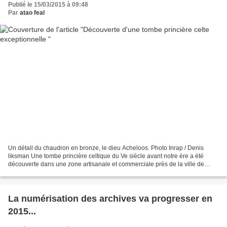
Publié le 15/03/2015 à 09:48
Par
atao feal
Un détail du chaudron en bronze, le dieu Acheloos. Photo Inrap / Denis
liksman Une tombe princière celtique du Ve siècle avant notre ère a été
découverte dans une zone artisanale et commerciale près de la ville de
Troyes ( Aube ). Il s'agit d'une trouvaille...
La numérisation des archives va progresser en
2015...