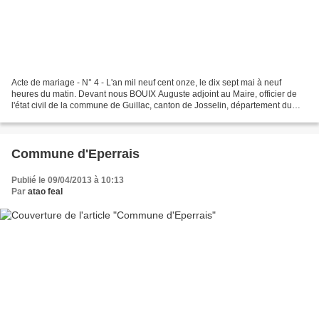
Acte de mariage - N° 4 - L'an mil neuf cent onze, le dix sept mai à neuf
heures du matin. Devant nous BOUIX Auguste adjoint au Maire, officier de
l'état civil de la commune de Guillac, canton de Josselin, département du
Morbihan, ont comparu en notre...
Commune d'Eperrais
Publié le 09/04/2013 à 10:13
Par
atao feal