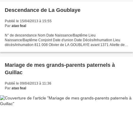
Descendance de La Goublaye
Publié le 15/04/2013 à 15:55
Par
atao feal
N° de descendance Nom Date Naissance/Baptême Lieu
Naissance/Baptême Conjoint Date d'union Date Décès/Inhumation Lieu
décès/inhumation 811 008 Olivier de LA GOUBLAYE avant 1371 Aliette de
BOISBILLY avant 1391 405 504 Thébaud de LA GOUBLAYE avant 1391
Aveline...
Mariage de mes grands-parents paternels à
Guillac
Publié le 09/04/2013 à 11:36
Par
atao feal