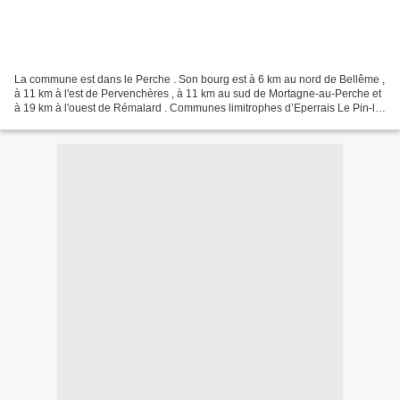
La commune est dans le Perche . Son bourg est à 6 km au nord de Bellême ,
à 11 km à l'est de Pervenchères , à 11 km au sud de Mortagne-au-Perche et
à 19 km à l'ouest de Rémalard . Communes limitrophes d’Eperrais Le Pin-la-
Garenne Le Pin-la-Garenne Mauves-sur-Huisne...