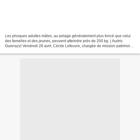
Les phoques adultes mâles, au pelage généralement plus foncé que celui
des femelles et des jeunes, peuvent atteindre près de 200 kg. | Audric
Guerrazzi Vendredi 28 avril, Cécile Lefeuvre, chargée de mission patrimoine
naturel au Parc marin d'Iroise, accompagnait...