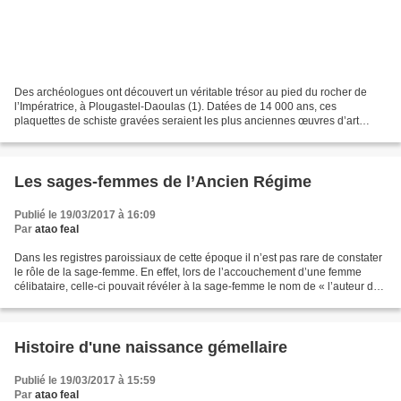
Des archéologues ont découvert un véritable trésor au pied du rocher de
l’Impératrice, à Plougastel-Daoulas (1). Datées de 14 000 ans, ces
plaquettes de schiste gravées seraient les plus anciennes œuvres d’art
découvertes en Bretagne. Qu’ont découvert...
Les sages-femmes de l’Ancien Régime
Publié le 19/03/2017 à 16:09
Par
atao feal
Dans les registres paroissiaux de cette époque il n’est pas rare de constater
le rôle de la sage-femme. En effet, lors de l’accouchement d’une femme
célibataire, celle-ci pouvait révéler à la sage-femme le nom de « l’auteur de
son fruit », et cette révélation...
Histoire d'une naissance gémellaire
Publié le 19/03/2017 à 15:59
Par
atao feal