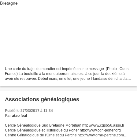
Une carte du trajet du morutier est imprimée sur le message. (Photo : Ouest-
France) La bouteille à la mer quiberonnaise est, à ce jour, la deuxième à
avoir été retrouvée. Début mars, en effet, une jeune Irlandaise dénichait la
première à Inishmore, une...
Associations généalogiques
Publié le 27/03/2017 à 11:34
Par
atao feal
Cercle Généalogique Sud Bretagne Morbihan http://www.cgsb56.asso.fr
Cercle Généalogique et Historique du Poher http://www.cgh-poher.org
Centre Génalogique de l'Orne et du Perche http://www.orne-perche.com