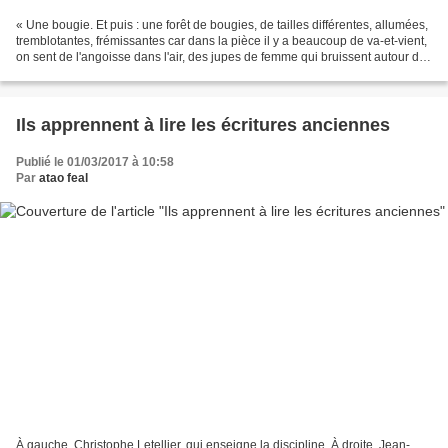
« Une bougie. Et puis : une forêt de bougies, de tailles différentes, allumées,
tremblotantes, frémissantes car dans la pièce il y a beaucoup de va-et-vient,
on sent de l'angoisse dans l'air, des jupes de femme qui bruissent autour de
leurs pas rapides,...
Ils apprennent à lire les écritures anciennes
Publié le 01/03/2017 à 10:58
Par
atao feal
À gauche, Christophe Letellier, qui enseigne la discipline. À droite, Jean-