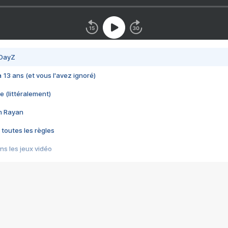
 DayZ
 a 13 ans (et vous l'avez ignoré)
e (littéralement)
im Rayan
 toutes les règles
s les jeux vidéo
us choquant de Rockstar ? - Le scandale BULLY
e plus moche de Steam
du RÊVE tourne au CAUCHEMAR
pendant 8 heures