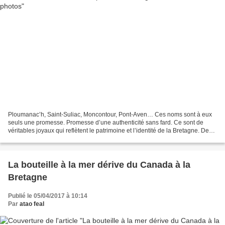
Ploumanac’h, Saint-Suliac, Moncontour, Pont-Aven… Ces noms sont à eux
seuls une promesse. Promesse d’une authenticité sans fard. Ce sont de
véritables joyaux qui reflètent le patrimoine et l’identité de la Bretagne. Des
plus connus, sur le littoral granitique,...
La bouteille à la mer dérive du Canada à la
Bretagne
Publié le 05/04/2017 à 10:14
Par
atao feal