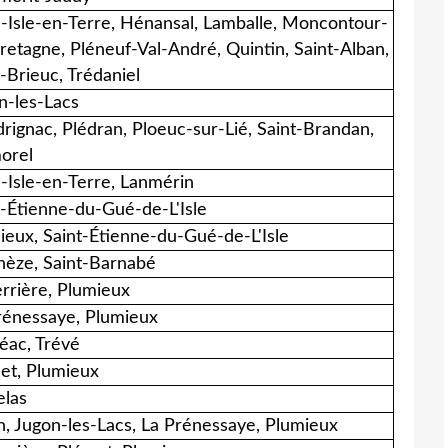
e-Isle-en-Terre, Hénansal, Lamballe, Moncontour-
retagne, Pléneuf-Val-André, Quintin, Saint-Alban,
-Brieuc, Trédaniel
n-les-Lacs
rignac, Plédran, Ploeuc-sur-Lié, Saint-Brandan,
orel
e-Isle-en-Terre, Lanmérin
t-Étienne-du-Gué-de-L'Isle
ieux, Saint-Étienne-du-Gué-de-L'Isle
hèze, Saint-Barnabé
errière, Plumieux
rénessaye, Plumieux
éac, Trévé
et, Plumieux
elas
n, Jugon-les-Lacs, La Prénessaye, Plumieux