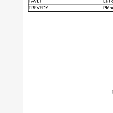
TAVET
La F
TREVEDY
Plén