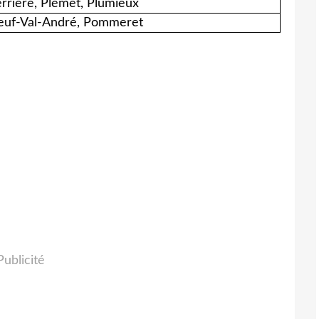
errière, Plémet, Plumieux
euf-Val-André, Pommeret
Publicité