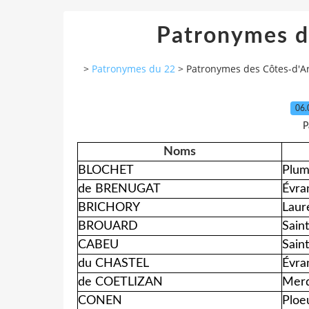
Patronymes d
>
Patronymes du 22
>
Patronymes des Côtes-d'A
06.
P
Noms
BLOCHET
Plum
de BRENUGAT
Évra
BRICHORY
Laur
BROUARD
Sain
CABEU
Sain
du CHASTEL
Évra
de COETLIZAN
Merd
CONEN
Ploe