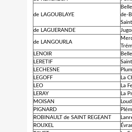
Bell
de LAGOUBLAYE
de-B
Saint
de LAGUERANDE
Jugo
Merd
de LANGOURLA
Trém
LENOIR
Bell
LERETIF
Sain
LECHESNE
Plum
LEGOFF
La C
LEO
La F
LERAY
La P
MOISAN
Loud
PIGNARD
Plém
ROBINAULT de SAINT REGEANT
Lanr
ROUXEL
Évra