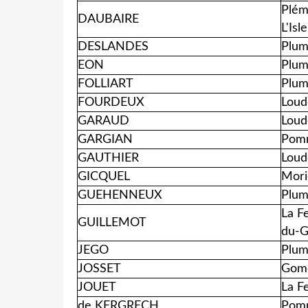
Plém
DAUBAIRE
L'Isle
DESLANDES
Plum
EON
Plum
FOLLIART
Plum
FOURDEUX
Loud
GARAUD
Loud
GARGIAN
Pomm
GAUTHIER
Loud
GICQUEL
Mori
GUEHENNEUX
Plum
La F
GUILLEMOT
du-G
JEGO
Plum
JOSSET
Gome
JOUET
La F
de KERGRECH
Pomm