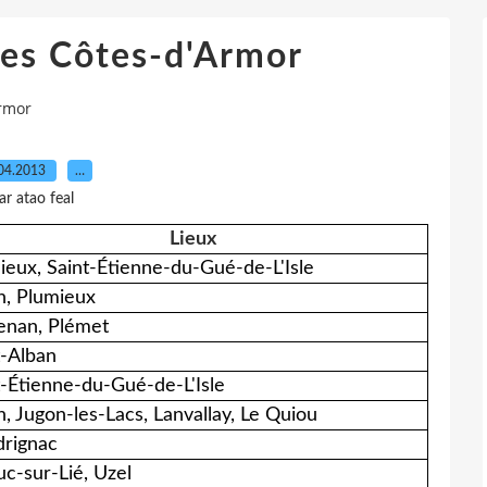
es Côtes-d'Armor
rmor
04.2013
…
ar atao feal
Lieux
ieux, Saint-Étienne-du-Gué-de-L'Isle
n, Plumieux
enan, Plémet
t-Alban
t-Étienne-du-Gué-de-L'Isle
n, Jugon-les-Lacs, Lanvallay, Le Quiou
rignac
uc-sur-Lié, Uzel