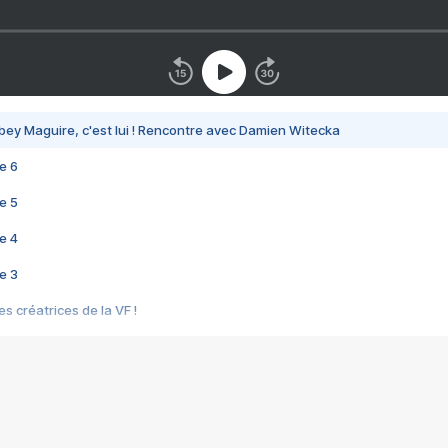
bey Maguire, c'est lui ! Rencontre avec Damien Witecka
e 6
e 5
e 4
e 3
s créatrices de la VF !
e 2
e 1
e Mektoub My Love arrive enfin ! Rencontre avec Shaïn Boumedine et Sal